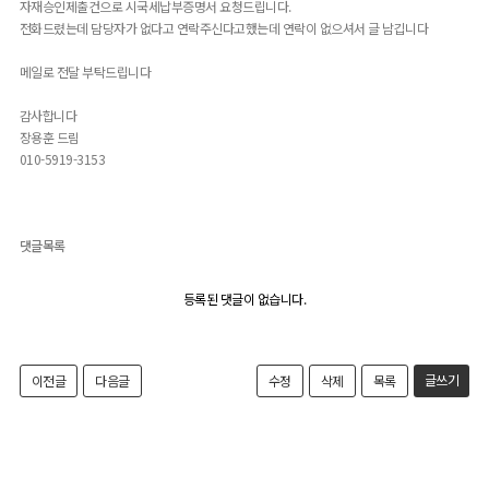
자재승인제출건으로 시국세납부증명서 요청드립니다.
전화드렸는데 담당자가 없다고 연락주신다고했는데 연락이 없으셔서 글 남깁니다
메일로 전달 부탁드립니다
감사합니다
장용훈 드림
010-5919-3153
댓글목록
등록된 댓글이 없습니다.
글쓰기
이전글
다음글
수정
삭제
목록