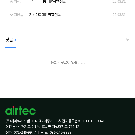
이전글
알리다 그룹 태양광발전소
25.03.31
다음글
지남2호 태양광발전소
25.03.31
댓글
0
등록된 댓글이 없습니다.
(주)에어텍시스템
대표 : 최종기
사업자등록번호 : 138-81-19841
이천 본사 : 경기도 이천시 호법면 이섭대천로 749-12
전화 : 031-246-9977
팩스 : 031-246-9979