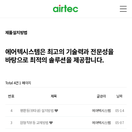
제품설치방법
에어텍시스템은 최고의 기술력과
전문성을
바탕으로
최적의 솔루션을 제공합니다.
Total 4건
1 페이지
제품설치방법 목록
번호
제목
글쓴이
날짜
4
평판등(무타공) 설치방법
에어텍시스템
05-14
3
원형직부등 교체방법
에어텍시스템
05-07