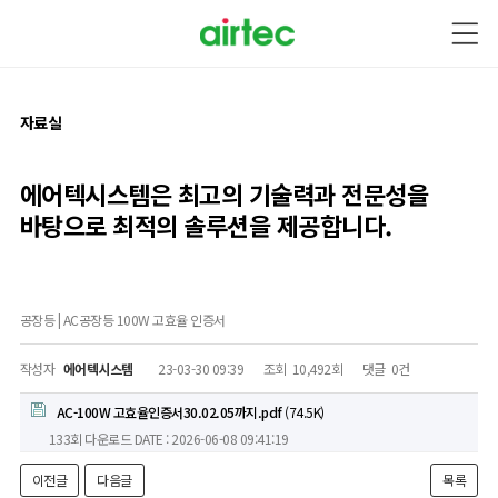
자료실
에어텍시스템은 최고의 기술력과
전문성을
바탕으로
최적의 솔루션을 제공합니다.
공장등 | AC공장등 100W 고효율 인증서
작성자
에어텍시스템
23-03-30 09:39
조회
10,492회
댓글
0건
AC-100W 고효율인증서30.02.05까지.pdf
(74.5K)
133회 다운로드
DATE : 2026-06-08 09:41:19
이전글
다음글
목록