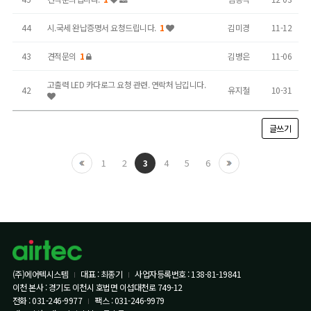
44
시.국세 완납증명서 요청드립니다.
1
김미경
11-12
43
견적문의
1
김병은
11-06
고출력 LED 카다로그 요청 관련. 연락처 남깁니다.
42
유지철
10-31
글쓰기
1
2
4
5
6
3
(주)에어텍시스템
대표 : 최종기
사업자등록번호 : 138-81-19841
이천 본사 : 경기도 이천시 호법면 이섭대천로 749-12
전화 : 031-246-9977
팩스 : 031-246-9979