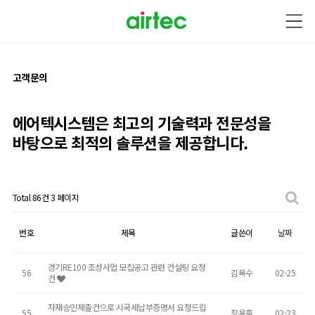
고객문의
에어텍시스템은 최고의 기술력과
전문성을
바탕으로
최적의 솔루션을 제공합니다.
Total 86건
3 페이지
고객문의 목록
번호
제목
글쓴이
날짜
경기RE100 조성사업 모집공고 관련 컨설팅 요청
56
김복수
02-25
건
자재승인제출건으로 시국세납부증명서 요청드립
55
장용훈
02-23