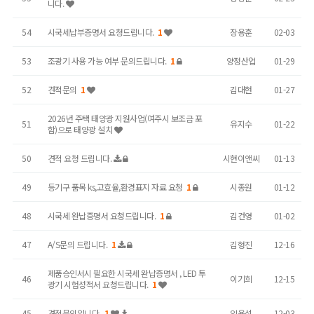
니다.
54
시국세납부증명서 요청드립니다.
1
장용훈
02-03
53
조광기 사용 가능 여부 문의드립니다.
1
양정산업
01-29
52
견적문의
1
김대현
01-27
2026년 주택 태양광 지원사업(여주시 보조금 포
51
유지수
01-22
함)으로 태양광 설치
50
견적 요청 드립니다.
시현이앤씨
01-13
49
등기구 품목 ks,고효율,환경표지 자료 요청
1
시종원
01-12
48
시국세 완납증명서 요청드립니다.
1
김건영
01-02
47
A/S문의 드립니다.
1
김형진
12-16
제품승인서시 필요한 시국세 완납증명서 , LED 투
46
이기희
12-15
광기 시험성적서 요청드립니다.
1
45
견적문의입니다.
1
임용석
12-03