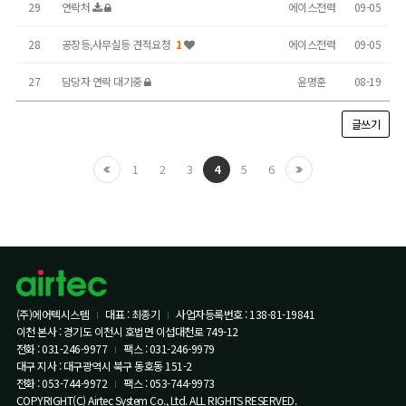
29
연락처
에이스전력
09-05
28
공장등,사무실등 견적요청
1
에이스전력
09-05
27
담당자 연락 대기중
윤명훈
08-19
글쓰기
1
2
3
5
6
4
(주)에어텍시스템
대표 : 최종기
사업자등록번호 : 138-81-19841
이천 본사 : 경기도 이천시 호법면 이섭대천로 749-12
전화 : 031-246-9977
팩스 : 031-246-9979
대구 지사 : 대구광역시 북구 동호동 151-2
전화 : 053-744-9972
팩스 : 053-744-9973
COPYRIGHT(C) Airtec System Co., Ltd. ALL RIGHTS RESERVED.