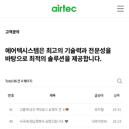
고객문의
에어텍시스템은 최고의 기술력과
전문성을
바탕으로
최적의 솔루션을 제공합니다.
Total 86건
4 페이지
고객문의 목록
번호
제목
글쓴이
날짜
41
고출력 LED 카다로그 요청의 건
1
유지철
10-31
40
시국세 완납증명서 요청드립니다.
나라이엔씨
10-23