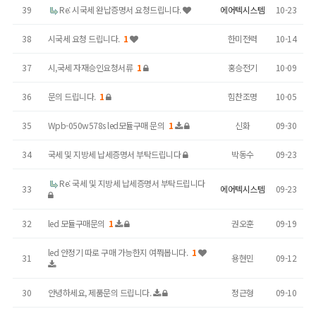
39
Re: 시국세 완납증명서 요청드립니다.
에어텍시스템
10-23
38
시국세 요청 드립니다.
1
한미전력
10-14
37
시,국세 자재승인요청서류
1
홍승전기
10-09
36
문의 드립니다.
1
힘찬조명
10-05
35
Wpb-050w578s led모듈구매 문의
1
신화
09-30
34
국세 및 지방세 납세증명서 부탁드립니다
박동수
09-23
Re: 국세 및 지방세 납세증명서 부탁드립니다
33
에어텍시스템
09-23
32
led 모듈구매문의
1
권오훈
09-19
led 안정기 따로 구매 가능한지 여쭤봅니다.
1
31
용현민
09-12
30
안녕하세요, 제품문의 드립니다.
정근형
09-10