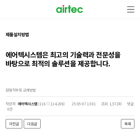
제품설치방법
에어텍시스템은 최고의 기술력과
전문성을
바탕으로
최적의 솔루션을 제공합니다.
원형직부등 교체방법
작성자
에어텍시스템
(116.♡.114.206)
25-05-07 13:01
조회
1,572회
댓글
0건
이전글
다음글
목록