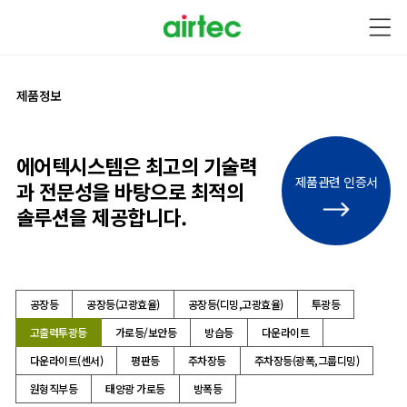
제품정보
에어텍시스템은 최고의 기술력
제품관련 인증서
과
전문성을 바탕으로
최적의
솔루션을 제공합니다.
공장등
공장등(고광효율)
공장등(디밍,고광효율)
투광등
고출력투광등
가로등/보안등
방습등
다운라이트
다운라이트(센서)
평판등
주차장등
주차장등(광폭,그룹디밍)
원형직부등
태양광 가로등
방폭등