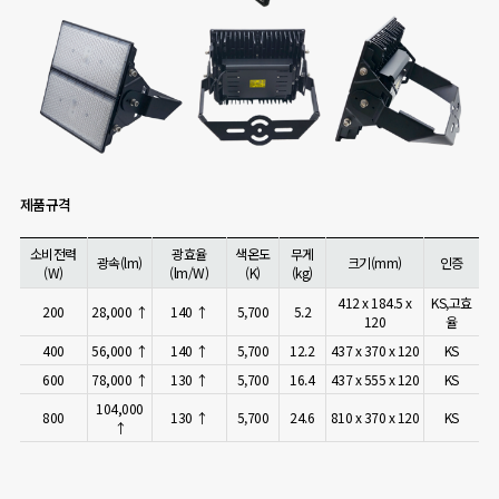
제품규격
소비전력
광효율
색온도
무게
광속(lm)
크기(mm)
인증
(W)
(lm/W)
(K)
(kg)
412 x 184.5 x
KS,고효
200
28,000 ↑
140 ↑
5,700
5.2
120
율
400
56,000 ↑
140 ↑
5,700
12.2
437 x 370 x 120
KS
600
78,000 ↑
130 ↑
5,700
16.4
437 x 555 x 120
KS
104,000
800
130 ↑
5,700
24.6
810 x 370 x 120
KS
↑